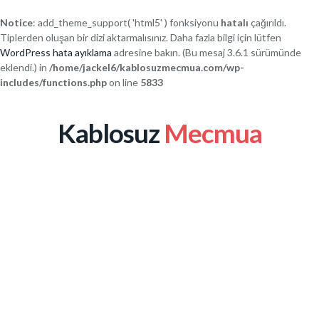
Notice
: add_theme_support( 'html5' ) fonksiyonu
hatalı
çağırıldı.
Tiplerden oluşan bir dizi aktarmalısınız. Daha fazla bilgi için lütfen
WordPress hata ayıklama
adresine bakın. (Bu mesaj 3.6.1 sürümünde
eklendi.) in
/home/jackel6/kablosuzmecmua.com/wp-
includes/functions.php
on line
5833
Kablosuz
Mecmua