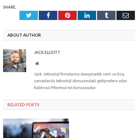
SHARE.
Twitter
Facebook
Pinterest
LinkedIn
Tumblr
Ema
ABOUT AUTHOR
JACK ELLIOTT
Website
Jack, teknoloji firmalarına danışmanlık verir ve boş
zamanlarda teknoloji dünyasındaki gelişmelere adar.
Kablosuz Mecmua'nın kurucusudur.
RELATED
POSTS