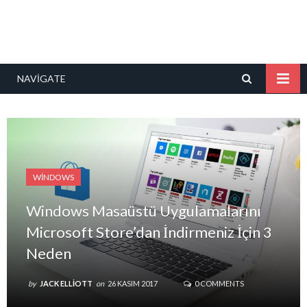
NAVIGATE
WINDOWS
Windows Masaüstü Uygulamalarını
Microsoft Store’dan İndirmeniz İçin 3
Neden
by
JACK ELLIOTT
on
26 KASIM 2017
0 COMMENTS