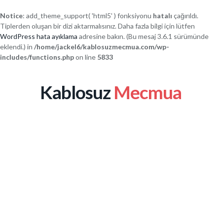
Notice
: add_theme_support( 'html5' ) fonksiyonu
hatalı
çağırıldı.
Tiplerden oluşan bir dizi aktarmalısınız. Daha fazla bilgi için lütfen
WordPress hata ayıklama
adresine bakın. (Bu mesaj 3.6.1 sürümünde
eklendi.) in
/home/jackel6/kablosuzmecmua.com/wp-
includes/functions.php
on line
5833
Kablosuz
Mecmua