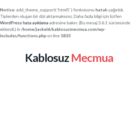
Notice
: add_theme_support( 'html5' ) fonksiyonu
hatalı
çağırıldı.
Tiplerden oluşan bir dizi aktarmalısınız. Daha fazla bilgi için lütfen
WordPress hata ayıklama
adresine bakın. (Bu mesaj 3.6.1 sürümünde
eklendi.) in
/home/jackel6/kablosuzmecmua.com/wp-
includes/functions.php
on line
5833
Kablosuz
Mecmua