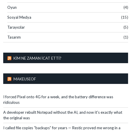
Oyun
(4)
Sosyal Medya
(15)
Tarayıcılar
(5)
Tasarım
(1)
KIM NE ZAMAN İCAT ETTI?
MAKEUSEOF
I forced Pixel onto 4G for a week, and the battery difference was
ridiculous
A developer rebuilt Notepad without the AI, and now it's exactly what
the original was
I called file copies “backups” for years — Restic proved me wrong in a