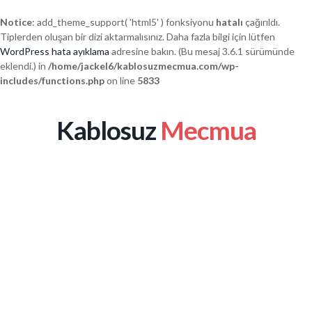
Notice
: add_theme_support( 'html5' ) fonksiyonu
hatalı
çağırıldı.
Tiplerden oluşan bir dizi aktarmalısınız. Daha fazla bilgi için lütfen
WordPress hata ayıklama
adresine bakın. (Bu mesaj 3.6.1 sürümünde
eklendi.) in
/home/jackel6/kablosuzmecmua.com/wp-
includes/functions.php
on line
5833
Kablosuz
Mecmua