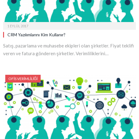
1 EYLÜL 2017
CRM Yazılımlarını Kim Kullanır?
Satış, pazarlama ve muhasebe ekipleri olan şirketler. Fiyat teklifi
veren ve fatura gönderen şirketler. Verimliliklerini…
OFIS VERIMLILIĞI