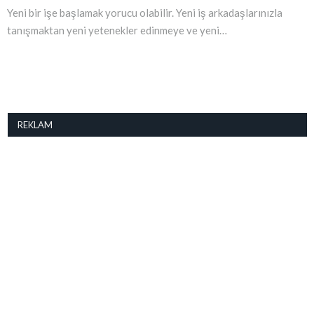
Yeni bir işe başlamak yorucu olabilir. Yeni iş arkadaşlarınızla
tanışmaktan yeni yetenekler edinmeye ve yeni…
REKLAM