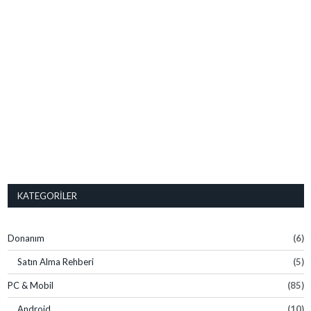
KATEGORILER
Donanım
(6)
Satın Alma Rehberi
(5)
PC & Mobil
(85)
Android
(10)