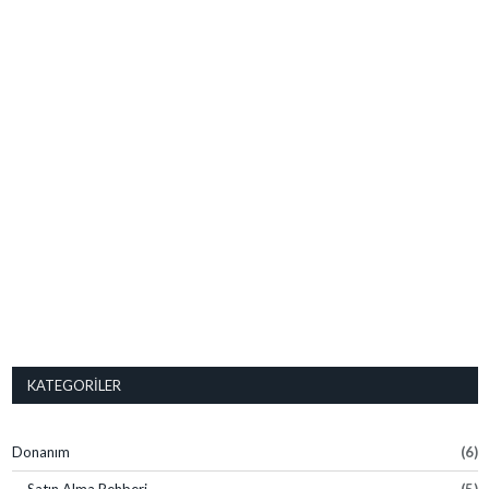
KATEGORILER
Donanım
(6)
Satın Alma Rehberi
(5)