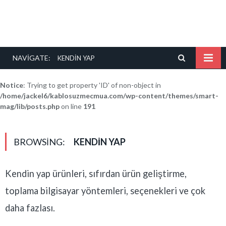
NAVIGATE:
KENDIN YAP
Notice
: Trying to get property 'ID' of non-object in
/home/jackel6/kablosuzmecmua.com/wp-content/themes/smart-
mag/lib/posts.php
on line
191
BROWSING:
KENDIN YAP
Kendin yap ürünleri, sıfırdan ürün geliştirme,
toplama bilgisayar yöntemleri, seçenekleri ve çok
daha fazlası.