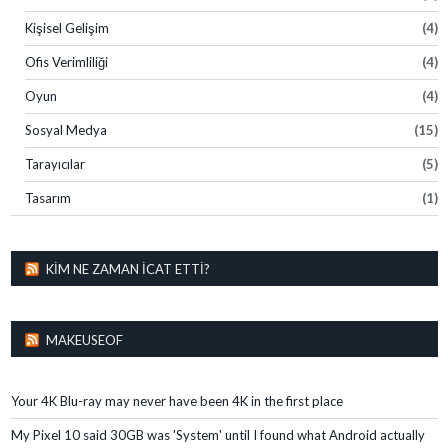
Kişisel Gelişim
(4)
Ofis Verimliliği
(4)
Oyun
(4)
Sosyal Medya
(15)
Tarayıcılar
(5)
Tasarım
(1)
KIM NE ZAMAN İCAT ETTI?
MAKEUSEOF
Your 4K Blu-ray may never have been 4K in the first place
My Pixel 10 said 30GB was 'System' until I found what Android actually