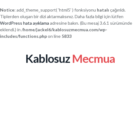
Notice
: add_theme_support( 'html5' ) fonksiyonu
hatalı
çağırıldı.
Tiplerden oluşan bir dizi aktarmalısınız. Daha fazla bilgi için lütfen
WordPress hata ayıklama
adresine bakın. (Bu mesaj 3.6.1 sürümünde
eklendi.) in
/home/jackel6/kablosuzmecmua.com/wp-
includes/functions.php
on line
5833
Kablosuz
Mecmua