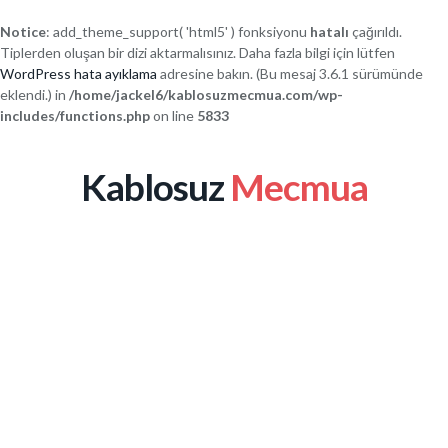
Notice
: add_theme_support( 'html5' ) fonksiyonu
hatalı
çağırıldı.
Tiplerden oluşan bir dizi aktarmalısınız. Daha fazla bilgi için lütfen
WordPress hata ayıklama
adresine bakın. (Bu mesaj 3.6.1 sürümünde
eklendi.) in
/home/jackel6/kablosuzmecmua.com/wp-
includes/functions.php
on line
5833
Kablosuz
Mecmua