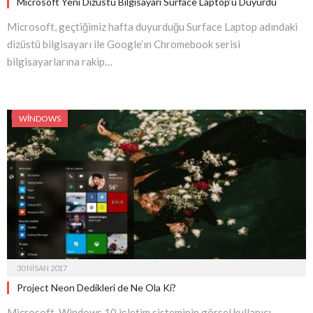
Microsoft Yeni Dizüstü Bilgisayarı Surface Laptop’u Duyurdu
Microsoft, geçtiğimiz hafta duyurduğu Surface Laptop adındaki
dizüstü bilgisayarı ile Google’ın Chromebook serisi
bilgisayarlarına rakip…
WINDOWS
30 NISAN 2017
Project Neon Dedikleri de Ne Ola Ki?
Microsoft, Windows 10 işletim sisteminin görsel kullanıcı