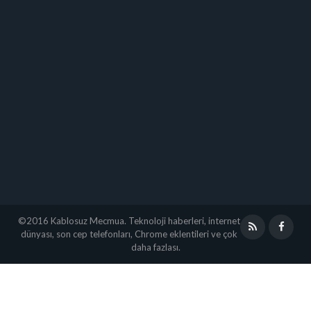
©2016 Kablosuz Mecmua. Teknoloji haberleri, internet
RSS
Faceb
dünyası, son cep telefonları, Chrome eklentileri ve çok
daha fazlası.