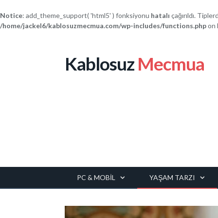
Notice
: add_theme_support( 'html5' ) fonksiyonu
hatalı
çağırıldı. Tipler
/home/jackel6/kablosuzmecmua.com/wp-includes/functions.php
on 
Kablosuz
Mecmua
PC & MOBIL
YAŞAM TARZI