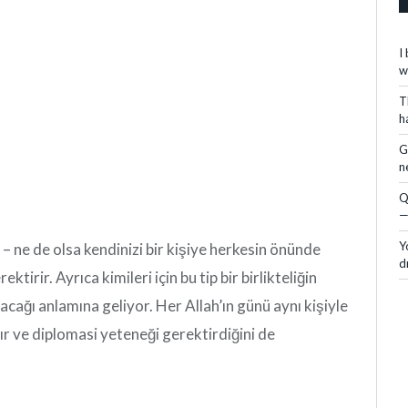
I
w
T
h
G
n
Q
—
Y
– ne de olsa kendinizi bir kişiye herkesin önünde
d
irir. Ayrıca kimileri için bu tip bir birlikteliğin
acağı anlamına geliyor. Her Allah’ın günü aynı kişiyle
ır ve diplomasi yeteneği gerektirdiğini de