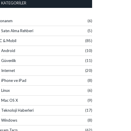
KATEGORILER
onanım
(6)
Satın Alma Rehberi
(5)
C & Mobil
(85)
Android
(10)
Güvenlik
(11)
Internet
(20)
iPhone ve iPad
(8)
Linux
(6)
Mac OS X
(9)
Teknoloji Haberleri
(17)
Windows
(8)
aşam Tarzı
(62)