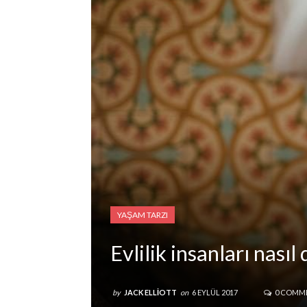
YAŞAM TARZI
Evlilik insanları nasıl
by
JACK ELLIOTT
on
6 EYLÜL 2017
0 COMM