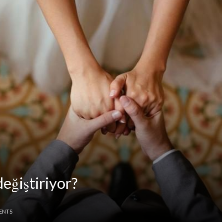
 değiştiriyor?
ENTS