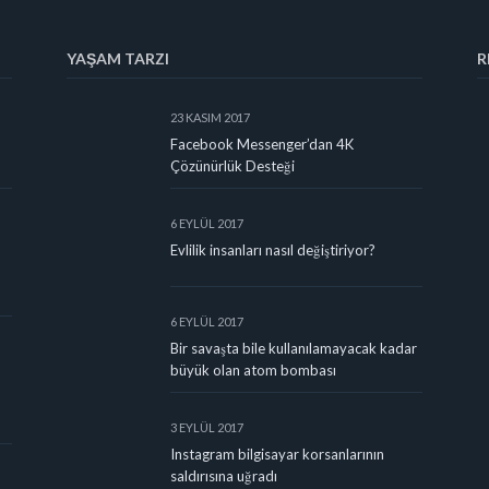
YAŞAM TARZI
R
23 KASIM 2017
Facebook Messenger’dan 4K
Çözünürlük Desteği
6 EYLÜL 2017
Evlilik insanları nasıl değiştiriyor?
6 EYLÜL 2017
Bir savaşta bile kullanılamayacak kadar
büyük olan atom bombası
3 EYLÜL 2017
Instagram bilgisayar korsanlarının
saldırısına uğradı