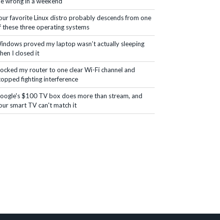
e wrong in a weekend
our favorite Linux distro probably descends from one
f these three operating systems
indows proved my laptop wasn’t actually sleeping
hen I closed it
 locked my router to one clear Wi-Fi channel and
topped fighting interference
oogle's $100 TV box does more than stream, and
our smart TV can't match it