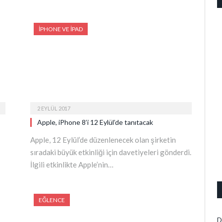
IPHONE VE IPAD
2 EYLÜL 2017
Apple, iPhone 8’i 12 Eylül’de tanıtacak
Apple, 12 Eylül’de düzenlenecek olan şirketin
sıradaki büyük etkinliği için davetiyeleri gönderdi.
İlgili etkinlikte Apple’nin…
EĞLENCE
D