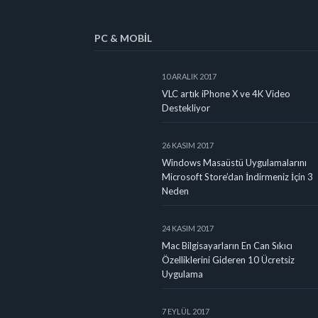
PC & MOBIL
10 ARALIK 2017
VLC artık iPhone X ve 4K Video
Destekliyor
26 KASIM 2017
Windows Masaüstü Uygulamalarını
Microsoft Store’dan İndirmeniz İçin 3
Neden
24 KASIM 2017
Mac Bilgisayarların En Can Sıkıcı
Özelliklerini Gideren 10 Ücretsiz
Uygulama
7 EYLÜL 2017