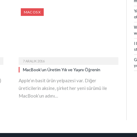
m
Y
MAC OS X
o
W
w
I
s
G
7 ARALIK 2016
y
MacBook’un Üretim Yılı ve Yaşını Öğrenin
)
Apple’ın basit ürün yelpazesi var. Diğer
üreticilerin aksine, şirket her yeni sürümü ile
MacBook’un adını…