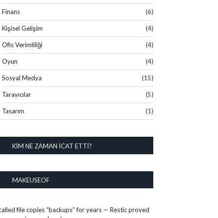
Finans
(6)
Kişisel Gelişim
(4)
Ofis Verimliliği
(4)
Oyun
(4)
Sosyal Medya
(15)
Tarayıcılar
(5)
Tasarım
(1)
KIM NE ZAMAN İCAT ETTI?
MAKEUSEOF
 called file copies “backups” for years — Restic proved