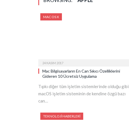
BROWSING:
APPLE
MAC OS X
24 KASIM 2017
Mac Bilgisayarların En Can Sıkıcı Özelliklerini
Gideren 10 Ücretsiz Uygulama
Tıpkı diğer tüm işletim sistemlerinde olduğu gibi
macOS işletim sisteminin de kendine özgü bazı
can…
TEKNOLOJI HABERLERI