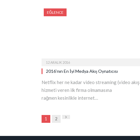
EĞLENCE
12 ARALIK 2016
2016’nın En İyi Medya Akış Oynatıcısı
Netflix her ne kadar video streaming (video akış
hizmeti veren ilk firma olmamasına
rağmen kesinlikle internet…
Next
1
2