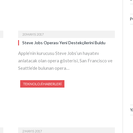
P
20 MAYIS 2017
Steve Jobs Operası Yeni Destekçilerini Buldu
Apple’nin kurucusu Steve Jobs’un hayatını
anlatacak olan opera gösterisi, San Francisco ve
Seattle’de bulunan opera…
TEKNOLOJI HABERLERI
Y
2 MAYIS 2017