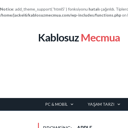
Notice
: add_theme_support( 'html5' ) fonksiyonu
hatalı
çağırıldı. Tipler
/home/jackel6/kablosuzmecmua.com/wp-includes/functions.php
on 
Kablosuz
Mecmua
PC & MOBIL
YAŞAM TARZI