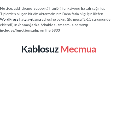
Notice
: add_theme_support( 'html5' ) fonksiyonu
hatalı
çağırıldı.
Tiplerden oluşan bir dizi aktarmalısınız. Daha fazla bilgi için lütfen
WordPress hata ayıklama
adresine bakın. (Bu mesaj 3.6.1 sürümünde
eklendi.) in
/home/jackel6/kablosuzmecmua.com/wp-
includes/functions.php
on line
5833
Kablosuz
Mecmua