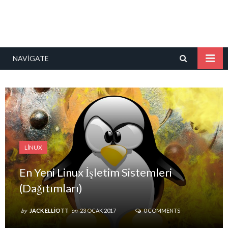
NAVIGATE
LINUX
En Yeni Linux İşletim Sistemleri
(Dağıtımları)
by
JACK ELLIOTT
on
23 OCAK 2017
0 COMMENTS