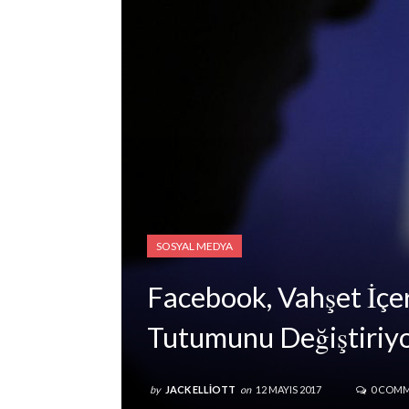
SOSYAL MEDYA
Facebook, Vahşet İçer
Tutumunu Değiştiriy
by
JACK ELLIOTT
on
12 MAYIS 2017
0 COM