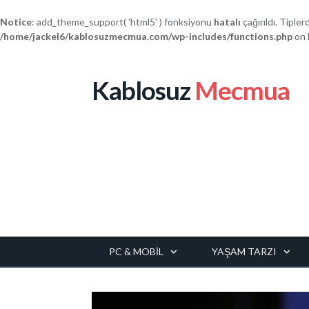
Notice
: add_theme_support( 'html5' ) fonksiyonu
hatalı
çağırıldı. Tipler
/home/jackel6/kablosuzmecmua.com/wp-includes/functions.php
on 
Kablosuz
Mecmua
PC & MOBIL
YAŞAM TARZI