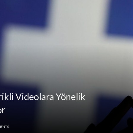
ikli Videolara Yönelik
or
MENTS