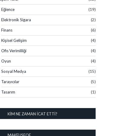
Eğlence
(19)
Elektronik Sigara
(2)
Finans
(6)
Kişisel Gelişim
(4)
Ofis Verimliliği
(4)
Oyun
(4)
Sosyal Medya
(15)
Tarayıcılar
(5)
Tasarım
(1)
KIM NE ZAMAN İCAT ETTI?
MAKEUSEOF