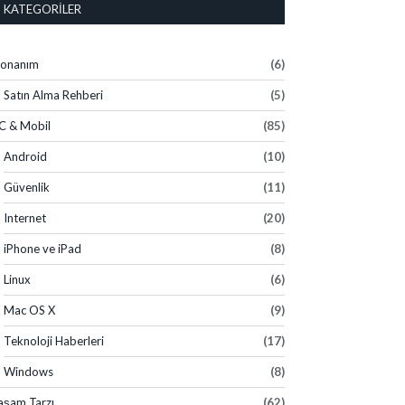
KATEGORILER
onanım
(6)
Satın Alma Rehberi
(5)
C & Mobil
(85)
Android
(10)
Güvenlik
(11)
Internet
(20)
iPhone ve iPad
(8)
Linux
(6)
Mac OS X
(9)
Teknoloji Haberleri
(17)
Windows
(8)
aşam Tarzı
(62)