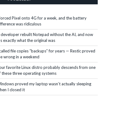
 forced Pixel onto 4G for a week, and the battery
ifference was ridiculous
 developer rebuilt Notepad without the AI, and now
t's exactly what the original was
 called file copies “backups” for years — Restic proved
e wrong in a weekend
our favorite Linux distro probably descends from one
f these three operating systems
indows proved my laptop wasn’t actually sleeping
hen I closed it