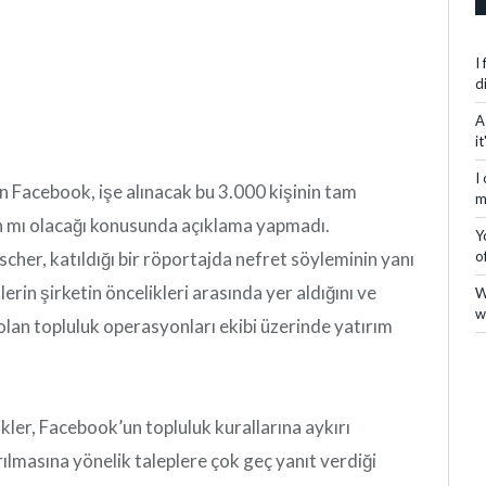
I
d
A
i
I
n Facebook, işe alınacak bu 3.000 kişinin tam
m
an mı olacağı konusunda açıklama yapmadı.
Y
cher, katıldığı bir röportajda nefret söyleminin yanı
o
erin şirketin öncelikleri arasında yer aldığını ve
W
w
 olan topluluk operasyonları ekibi üzerinde yatırım
kler, Facebook’un topluluk kurallarına aykırı
rılmasına yönelik taleplere çok geç yanıt verdiği