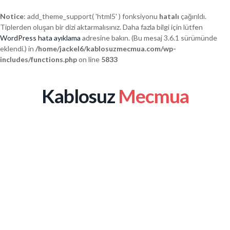
Notice
: add_theme_support( 'html5' ) fonksiyonu
hatalı
çağırıldı.
Tiplerden oluşan bir dizi aktarmalısınız. Daha fazla bilgi için lütfen
WordPress hata ayıklama
adresine bakın. (Bu mesaj 3.6.1 sürümünde
eklendi.) in
/home/jackel6/kablosuzmecmua.com/wp-
includes/functions.php
on line
5833
Kablosuz
Mecmua