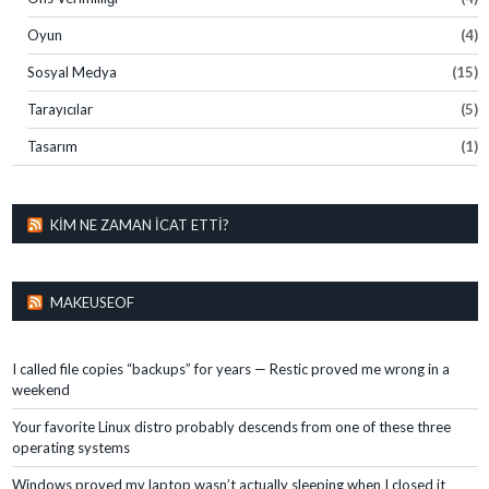
Oyun
(4)
Sosyal Medya
(15)
Tarayıcılar
(5)
Tasarım
(1)
KIM NE ZAMAN İCAT ETTI?
MAKEUSEOF
I called file copies “backups” for years — Restic proved me wrong in a
weekend
Your favorite Linux distro probably descends from one of these three
operating systems
Windows proved my laptop wasn’t actually sleeping when I closed it