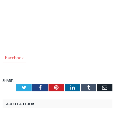
Facebook
SHARE.
Twitter
Facebook
Pinterest
LinkedIn
Tumblr
Ema
ABOUT AUTHOR