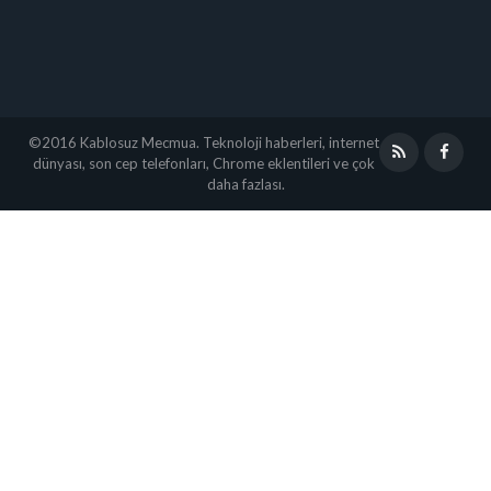
©2016 Kablosuz Mecmua. Teknoloji haberleri, internet
RSS
Faceb
dünyası, son cep telefonları, Chrome eklentileri ve çok
daha fazlası.